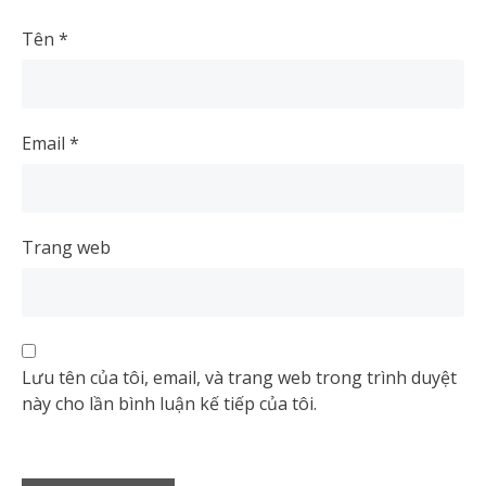
Tên
*
Email
*
Trang web
Lưu tên của tôi, email, và trang web trong trình duyệt
này cho lần bình luận kế tiếp của tôi.