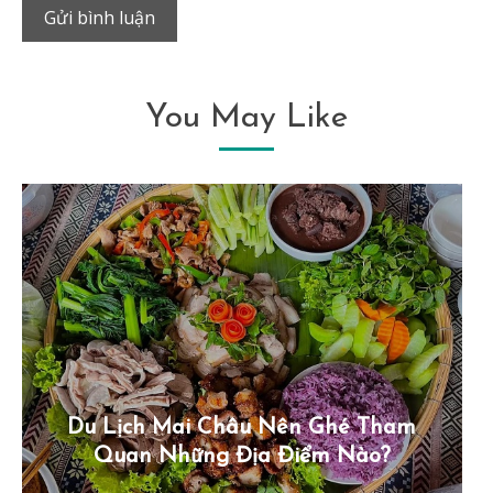
You May Like
Du Lịch Mai Châu Nên Ghé Tham
Quan Những Địa Điểm Nào?