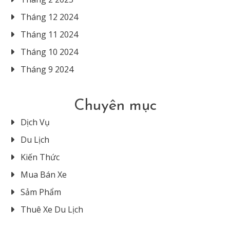
Tháng 12 2024
Tháng 11 2024
Tháng 10 2024
Tháng 9 2024
Chuyên mục
Dịch Vụ
Du Lịch
Kiến Thức
Mua Bán Xe
Sảm Phẩm
Thuê Xe Du Lịch