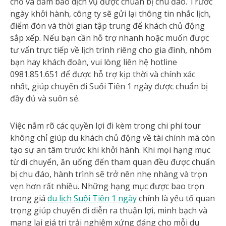
chỗ và đảm bảo dịch vụ được chuẩn bị chu đáo. Trước
ngày khởi hành, công ty sẽ gửi lại thông tin nhắc lịch,
điểm đón và thời gian tập trung để khách chủ động
sắp xếp. Nếu bạn cần hỗ trợ nhanh hoặc muốn được
tư vấn trực tiếp về lịch trình riêng cho gia đình, nhóm
bạn hay khách đoàn, vui lòng liên hệ hotline
0981.851.651 để được hỗ trợ kịp thời và chính xác
nhất, giúp chuyến đi Suối Tiên 1 ngày được chuẩn bị
đầy đủ và suôn sẻ.
Việc nắm rõ các quyền lợi đi kèm trong chi phí tour
không chỉ giúp du khách chủ động về tài chính mà còn
tạo sự an tâm trước khi khởi hành. Khi mọi hạng mục
từ di chuyển, ăn uống đến tham quan đều được chuẩn
bị chu đáo, hành trình sẽ trở nên nhẹ nhàng và trọn
vẹn hơn rất nhiều. Những hạng mục được bao trọn
trong giá
du lịch Suối Tiên 1 ngày
chính là yếu tố quan
trọng giúp chuyến đi diễn ra thuận lợi, minh bạch và
mang lại giá trị trải nghiệm xứng đáng cho mỗi du