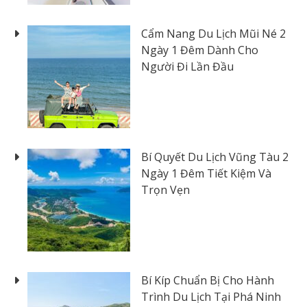
Cẩm Nang Du Lịch Mũi Né 2
Ngày 1 Đêm Dành Cho
Người Đi Lần Đầu
Bí Quyết Du Lịch Vũng Tàu 2
Ngày 1 Đêm Tiết Kiệm Và
Trọn Vẹn
Bí Kíp Chuẩn Bị Cho Hành
Trình Du Lịch Tại Phá Ninh