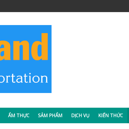
Đơn vị chuyên cung cấp dịch vụ cho t
Trang và các tỉnh thành lân cận
n Việt Nam
ẨM THỰC
SẢM PHẨM
DỊCH VỤ
KIẾN THỨC