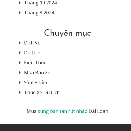
Tháng 10 2024
Tháng 9 2024
Chuyên mục
Dịch Vụ
Du Lịch
Kiến Thức
Mua Bán Xe
Sảm Phẩm
Thuê Xe Du Lịch
Mua
súng bắn tán rút nhập
Đài Loan