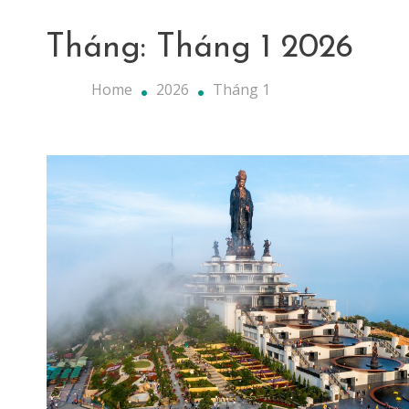
Tháng:
Tháng 1 2026
Home
2026
Tháng 1